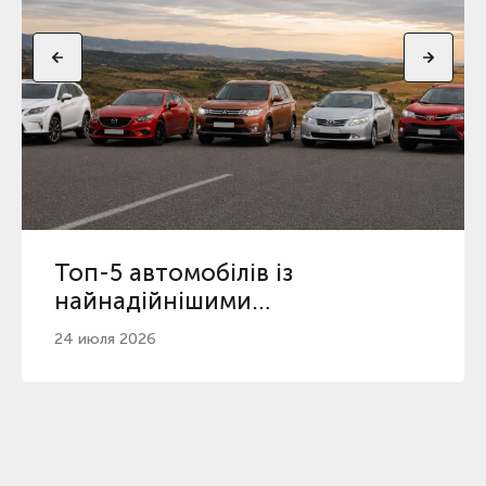
Топ-5 автомобілів із
найнадійнішими
автоматичними коробками
24 июля 2026