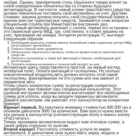
эмоции. Однако, приобретение столь серьезного товара влечет за
собой определенные обязательства со стороны будущего
автовладельца. В частности, новый хозяин транспортного средства
должен обязательно поставить свой автомобиль на учет. Другими
словами, машина должна получить свой государственный номер в
едином реестре транспортных средств. Занимается этим вопросом
специальная служба при Министерстве внутренних дел.
Когда новый автомобиль выезжает с салона, первая его остановка –
это сервисный центр МВД, где, собственно, и ставят машины на
учет, присваивая им номера. Алгоритм регистрации ТС выглядит
следующим образом:
Необходимо выяснить, в каком именно ближайшем к вам сервисном центре МВД
регистрируют автомобили.
Собрать нужный пакет документов.
Обязательно обратиться к эксперту, чтобы он провел осмотр транспортного
средства.
Оплатить госпошлину, а также все квитанции и бумаги, необходимые для
регистрации.
Получить номера на машину и технический паспорт на нее.
Интересным здесь представляется простой, на первый взгляд,
четвертый пункт. Оплата квитанций и госпошлины. Но сколько
новоиспеченный владелец авто должен оплатить этой самой
госпошлины, фиксированная ли это сумма или она зависит от
параметров авто.
Чтобы узнать конкретную сумму за регистрацию конкретного
автомобиля, вам поможет наш специальный калькулятор. Этот
удобный инструмент автоматически высчитывает все необходимые
суммы для уплаты, когда вы вводите параметры автомобиля.
Давайте рассмотрим, как работает этот калькулятор на конкретном
примере.
Вариант первый.
Вы покупаете иномарку стоимостью 400 000 грн и
объемом двигателя 3000 см кубических. Вам просто нужно ввести
эти данные в калькулятор (соответствующие поля) и нажать кнопку
«Рассчитать».
Теперь программа автоматически выдаст вам итоговую сумму, а
также цифры отдельно по пунктам.
Второй вариант.
Рассчитать стоимость услуги по марке
автомобиля. В диалоговом окне нужно вбить марку, модель и