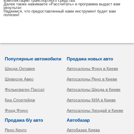
комплектацию транспортного средства.
Далее также нажимаете «Рассчитать» и программа выдаст вам
результат.
Надеемся, что предоставленный нами инструмент будет вам
полезен!
Популярные автомобили
Продажа новых авто
Шкода Октавия
Автосалоны Форд в Киеве
Шевроле Авео
Автосалоны Рено в Киеве
Фольксваген Пассат
Автосалоны Шкода в Киеве
Киа Спортейдж
Автосалоны КИА в Киеве
Форд Фокус
Автосалоны Хюндай в Киеве
Продажа б/у авто
Автобазар
Рено Кенго
Автобазар Киева