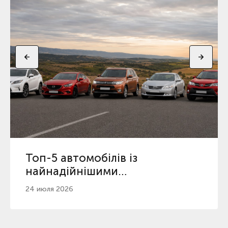
Топ-5 автомобілів із
найнадійнішими
автоматичними коробками
24 июля 2026