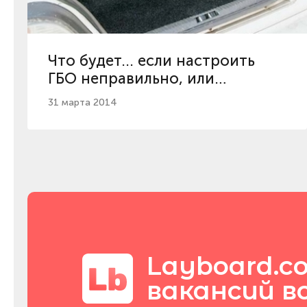
Что будет... если настроить
ГБО неправильно, или
подробно про газ для авто
31 марта 2014
Layboard.c
вакансий в