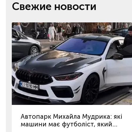
Свежие новости
Автопарк Михайла Мудрика: які
машини має футболіст, який
повернувся з дискваліфікації