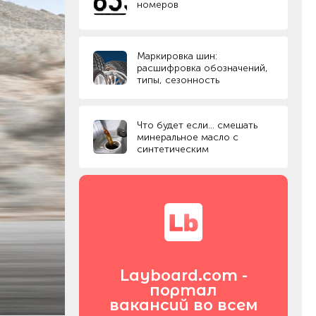
номеров
Маркировка шин:
расшифровка обозначений,
типы, сезонность
Что будет если… смешать
минеральное масло с
синтетическим
Layboard.com -
портал
вакансий во всем