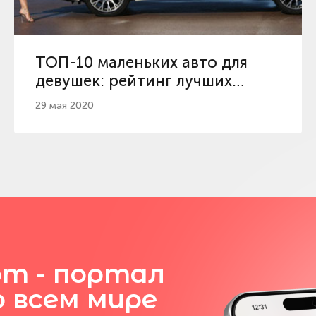
ТОП-10 маленьких авто для
девушек: рейтинг лучших
женских машин
29 мая 2020
om - портал
о всем мире