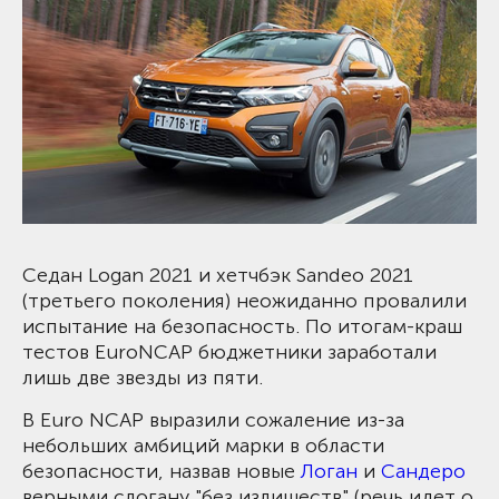
Седан Logan 2021 и хетчбэк Sandeo 2021
(третьего поколения) неожиданно провалили
испытание на безопасность. По итогам-краш
тестов EuroNCAP бюджетники заработали
лишь две звезды из пяти.
В Euro NCAP выразили сожаление из-за
небольших амбиций марки в области
безопасности, назвав новые
Логан
и
Сандеро
верными слогану "без излишеств" (речь идет о