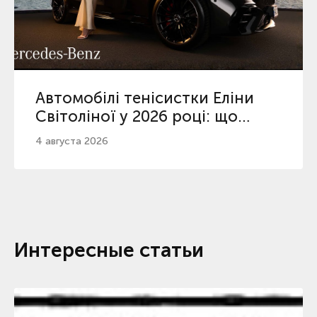
Автомобілі тенісистки Еліни
Світоліної у 2026 році: що
відомо про її вибір
4 августа 2026
Интересные статьи