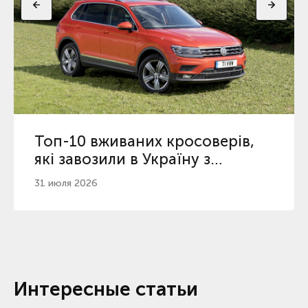
Топ-10 вживаних кросоверів,
які завозили в Україну з
початку 2026
31 июля 2026
Интересные статьи