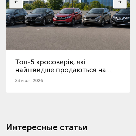
Топ-5 кросоверів, які
найшвидше продаються на
вторинному ринку
23 июля 2026
Интересные статьи