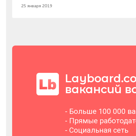
25 января 2019
Layboard.c
вакансий в
- Больше 100 000 в
- Прямые работода
- Социальная сеть