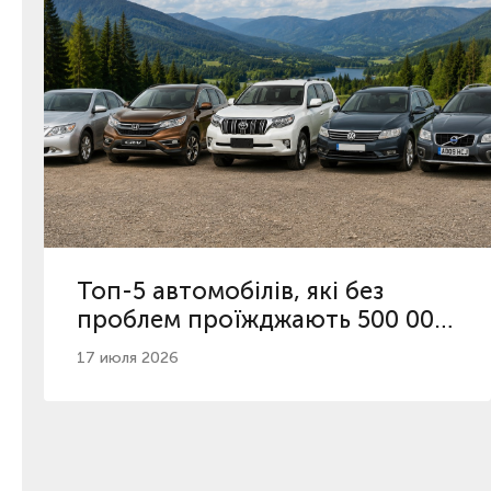
Топ-5 автомобілів, які без
проблем проїжджають 500 000
км в Україні
17 июля 2026