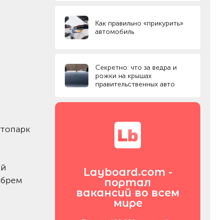
Как правильно «прикурить»
автомобиль
Секретно: что за ведра и
рожки на крышах
правительственных авто
втопарк
ей
Layboard.com -
ябрем
портал
вакансий во всем
мире