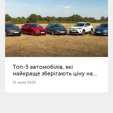
Топ-5 автомобілів, які
найкраще зберігають ціну на
вторинному ринку
31 июля 2026