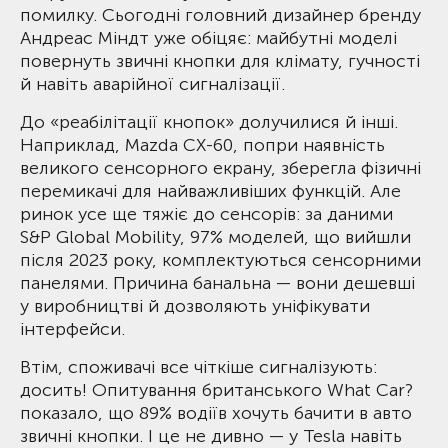
помилку. Сьогодні головний дизайнер бренду
Андреас Міндт уже обіцяє: майбутні моделі
повернуть звичні кнопки для клімату, гучності
й навіть аварійної сигналізації.
До «реабілітації кнопок» долучилися й інші.
Наприклад, Mazda CX-60, попри наявність
великого сенсорного екрану, зберегла фізичні
перемикачі для найважливіших функцій. Але
ринок усе ще тяжіє до сенсорів: за даними
S&P Global Mobility, 97% моделей, що вийшли
після 2023 року, комплектуються сенсорними
панелями. Причина банальна — вони дешевші
у виробництві й дозволяють уніфікувати
інтерфейси.
Втім, споживачі все чіткіше сигналізують:
досить! Опитування британського What Car?
показало, що 89% водіїв хочуть бачити в авто
звичні кнопки. І це не дивно — у Tesla навіть