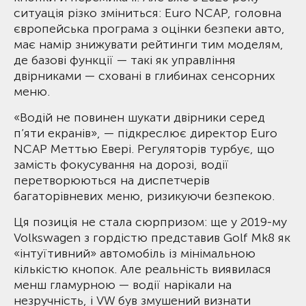
ситуація різко зміниться: Euro NCAP, головна
європейська програма з оцінки безпеки авто,
має намір знижувати рейтинги тим моделям,
де базові функції — такі як управління
двірниками — сховані в глибинах сенсорних
меню.
«Водій не повинен шукати двірники серед
п’яти екранів», — підкреслює директор Euro
NCAP Меттью Евері. Регуляторів турбує, що
замість фокусування на дорозі, водії
перетворюються на диспетчерів
багаторівневих меню, ризикуючи безпекою.
Ця позиція не стала сюрпризом: ще у 2019-му
Volkswagen з гордістю представив Golf Mk8 як
«інтуїтивний» автомобіль із мінімальною
кількістю кнопок. Але реальність виявилася
менш гламурною — водії нарікали на
незручність, і VW був змушений визнати