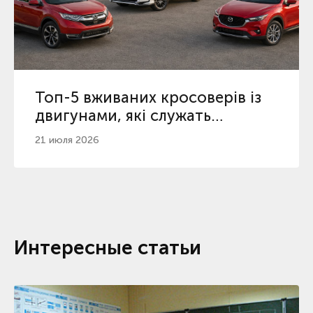
Топ-5 вживаних кросоверів із
двигунами, які служать
найдовше
21 июля 2026
Интересные статьи