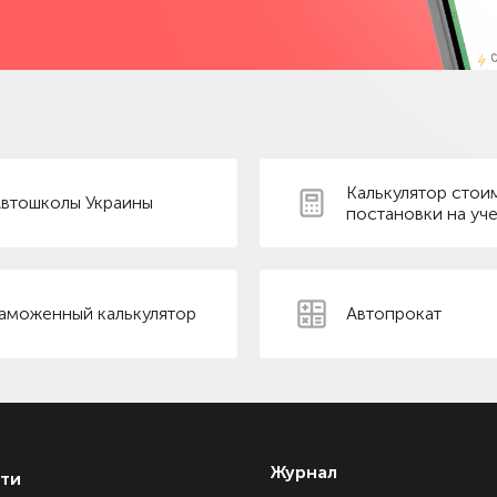
Калькулятор стои
втошколы Украины
постановки на уче
аможенный калькулятор
Автопрокат
Журнал
ти