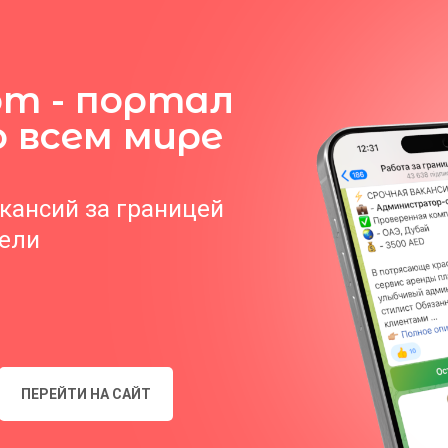
om - портал
о всем мире
акансий за границей
тели
ПЕРЕЙТИ НА САЙТ