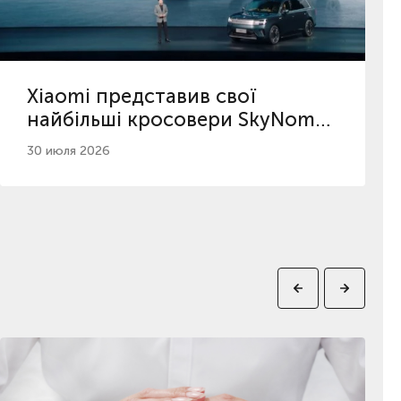
Xiaomi представив свої
найбільші кросовери SkyNomad
з максимальним пробігом
30 июля 2026
серед гібридів