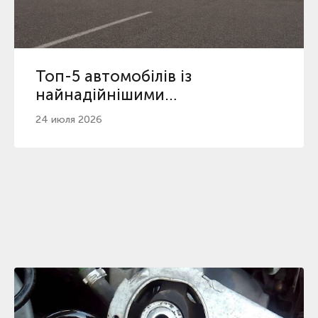
Топ-5 автомобілів із
найнадійнішими
автоматичними коробками
24 июля 2026