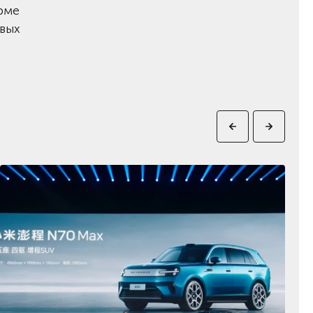
рме
овых