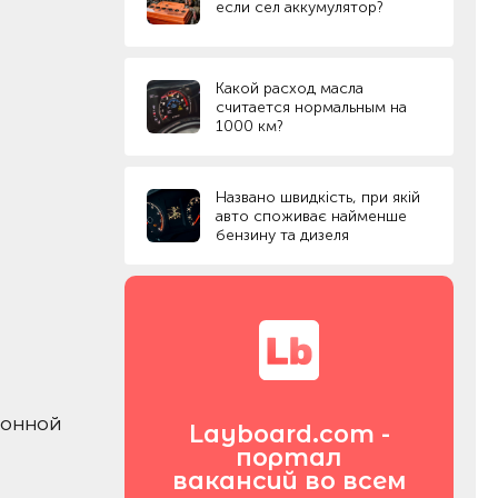
если сел аккумулятор?
Какой расход масла
считается нормальным на
1000 км?
Названо швидкість, при якій
авто споживає найменше
бензину та дизеля
ионной
Layboard.com -
портал
вакансий во всем