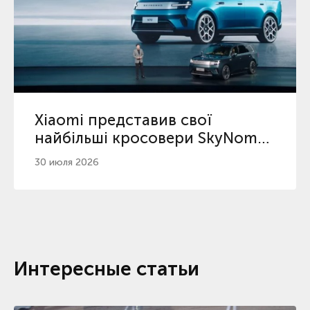
Xiaomi представив свої
найбільші кросовери SkyNomad
з максимальним пробігом
30 июля 2026
серед гібридів
Интересные статьи