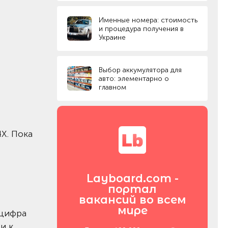
Именные номера: стоимость
и процедура получения в
Украине
Выбор аккумулятора для
авто: элементарно о
главном
X. Пока
Layboard.com -
портал
вакансий во всем
мире
 цифра
и к