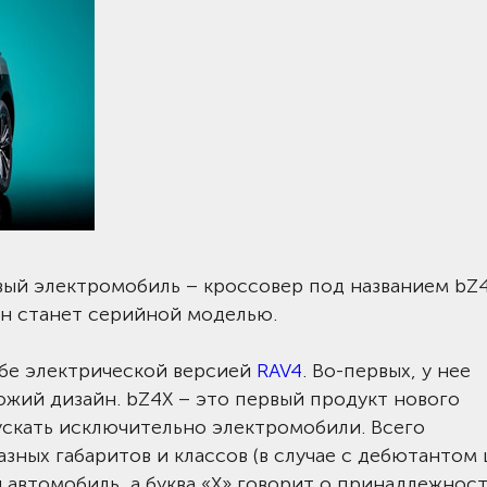
вый электромобиль – кроссовер под названием bZ4
он станет серийной моделью.
ебе электрической версией
RAV4
. Во-первых, у нее
ожий дизайн. bZ4X – это первый продукт нового
ускать исключительно электромобили. Всего
зных габаритов и классов (в случае с дебютантом
й автомобиль, а буква «Х» говорит о принадлежност