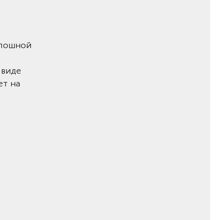
плошной
 виде
ет на