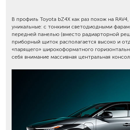
В профиль Toyota bZ4X как раз похож на RAV4,
уникальные: с тонкими светодиодными фарам
передней панелью (вместо радиарторной реше
приборный щиток располагается высоко и отда
«парящего» широкоформатного горизонтально
себя внимание массивная центральная консол