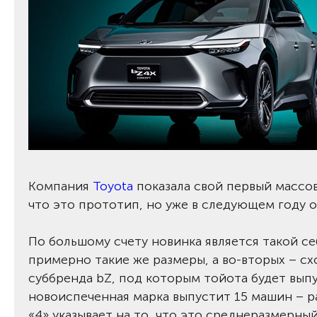
Компания
Toyota
показала свой первый массо
что это прототип, но уже в следующем году 
По большому счету новинка является такой с
примерно такие же размеры, а во-вторых – сх
суббренда bZ, под которым тойота будет вып
новоиспеченная марка выпустит 15 машин – ра
«4» указывает на то, что это среднеразмерны