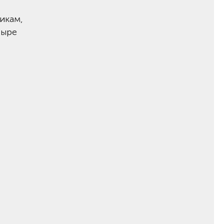
икам,
тыре