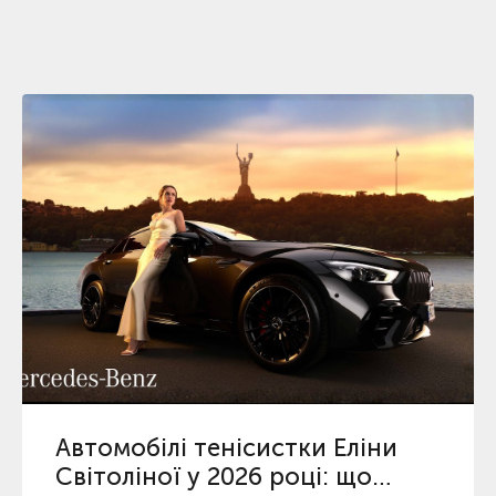
Автомобілі тенісистки Еліни
Світоліної у 2026 році: що