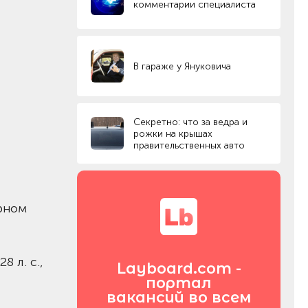
комментарии специалиста
В гараже у Януковича
Секретно: что за ведра и
рожки на крышах
правительственных авто
рном
 л. с.,
Layboard.com -
портал
вакансий во всем