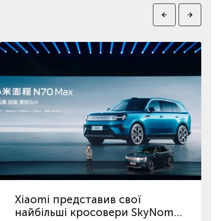
Xiaomi представив свої
найбільші кросовери SkyNomad