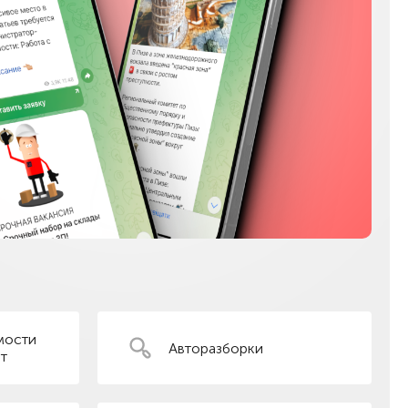
мости
Авторазборки
т