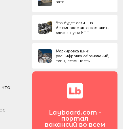
авто
Что будет если… на
бензиновое авто поставить
«дизельную» КПП
Маркировка шин:
расшифровка обозначений,
типы, сезонность
 что
ос
Layboard.com -
портал
вакансий во всем