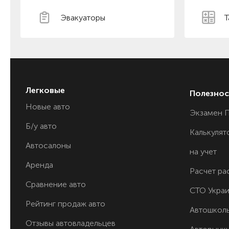
Эвакуаторы
Т
Легковые
Полезнос
Новые авто
Экзамен 
Б/у авто
Калькулят
Автосалоны
на учет
Аренда
Расчет ра
Сравнение авто
СТО Укра
Рейтинг продаж авто
Автошкол
Отзывы автовладельцев