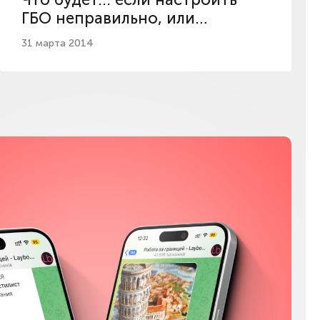
ГБО неправильно, или
подробно про газ для авто
31 марта 2014
Мы в соц сетях
Instagram
Facebook
YouTube