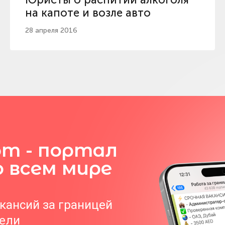
на капоте и возле авто
28 апреля 2016
om - портал
о всем мире
акансий за границей
тели