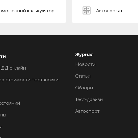
аможенный калькулятор
Автопрокат
Журнал
ти
Новости
ПДД онлайн
Статьи
ор стоимости постановки
Обзоры
Тест-драйвы
сстояний
Автоспорт
ины
ы