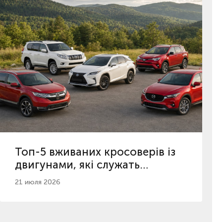
Топ-5 вживаних кросоверів із
двигунами, які служать
найдовше
21 июля 2026