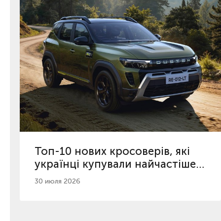
Топ-10 нових кросоверів, які
українці купували найчастіше з
початку 2026
30 июля 2026