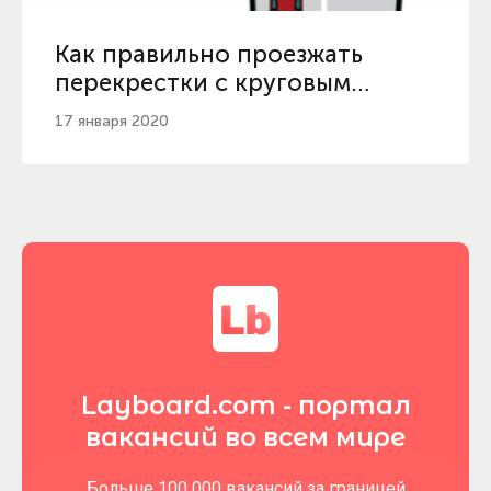
Как правильно проезжать
перекрестки с круговым
движением
17 января 2020
Layboard.com - портал
вакансий во всем мире
Больше 100 000 вакансий за границей