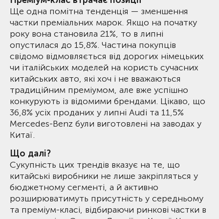
Преміум-клас втрачає позиції
Ще одна помітна тенденція — зменшення
частки преміальних марок. Якщо на початку
року вона становила 21%, то в липні
опустилася до 15,8%. Частина покупців
свідомо відмовляється від дорогих німецьких
чи італійських моделей на користь сучасних
китайських авто, які хоч і не вважаються
традиційним преміумом, але вже успішно
конкурують із відомими брендами. Цікаво, що
36,8% усіх проданих у липні Audi та 11,5%
Mercedes-Benz були виготовлені на заводах у
Китаї.
Що далі?
Сукупність цих трендів вказує на те, що
китайські виробники не лише закріпляться у
бюджетному сегменті, а й активно
розширюватимуть присутність у середньому
та преміум-класі, відбираючи ринкові частки в