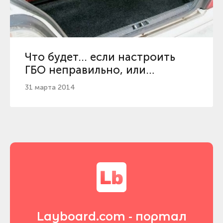
Что будет... если настроить
ГБО неправильно, или
подробно про газ для авто
31 марта 2014
Layboard.com - портал