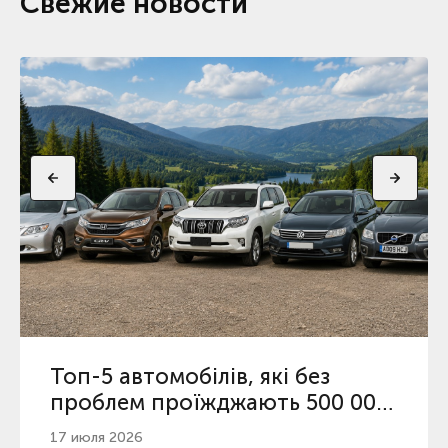
Свежие новости
Топ-5 автомобілів, які без
проблем проїжджають 500 000
км в Україні
17 июля 2026