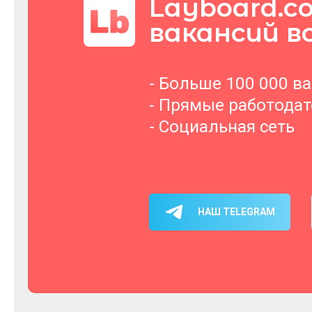
Layboard.c
вакансий в
- Больше 100 000 в
- Прямые работода
- Социальная сеть
НАШ TELEGRAM