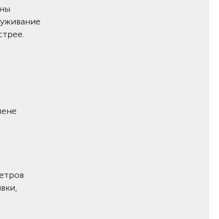
ены
луживание
стрее.
мене
метров
вки,