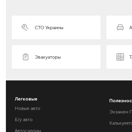
СТО Украины
А
Эвакуаторы
Т
Легковые
Полезнос
Новые авто
Экзамен 
Б/у авто
Калькулят
Автосалоны