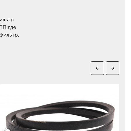
ильтр
ПП где
 фильтр,