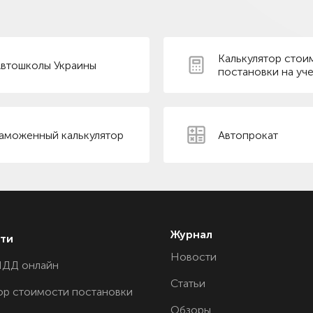
Калькулятор стои
втошколы Украины
постановки на уче
аможенный калькулятор
Автопрокат
Журнал
ти
Новости
ПДД онлайн
Статьи
ор стоимости постановки
Обзоры