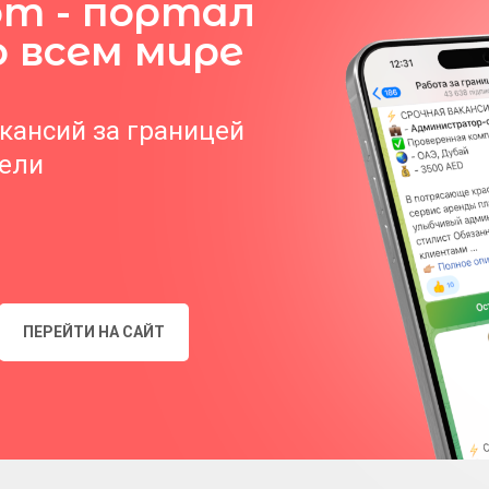
om - портал
о всем мире
акансий за границей
тели
ПЕРЕЙТИ НА САЙТ