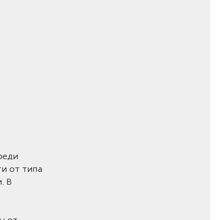
реди
и от типа
. В