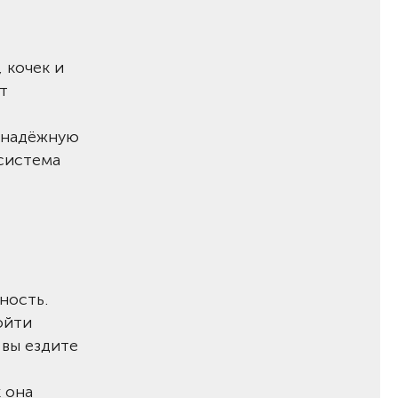
 кочек и
т
 надёжную
 система
ность.
ойти
 вы ездите
к она