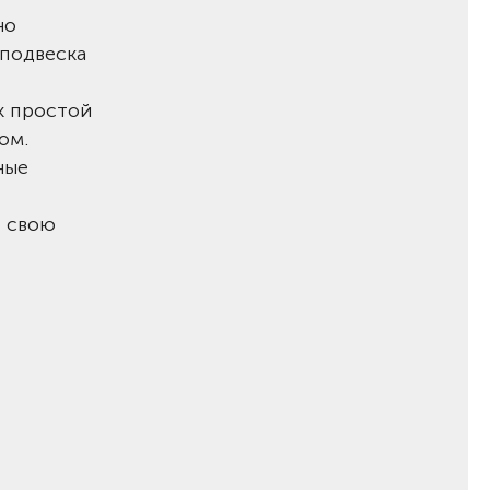
но
 подвеска
к простой
ом.
ные
т свою