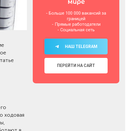
мире
- Больше 100 000 вакансий за
границей
- Прямые работодатели
- Социальная сеть
ие
НАШ TELEGRAM
кое
статье
ПЕРЕЙТИ НА САЙТ
его
о ходовая
ы,
ботают в