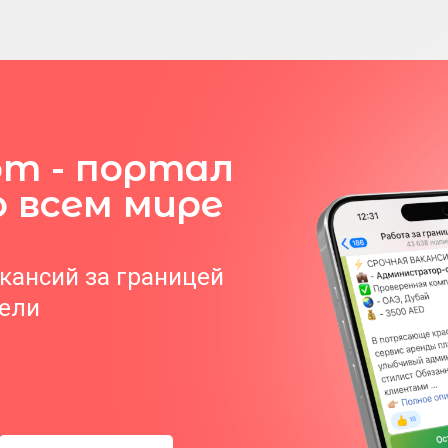
om - портал
о всем мире
акансий за границей
тели