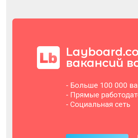
Layboard.c
вакансий в
- Больше 100 000 в
- Прямые работода
- Социальная сеть