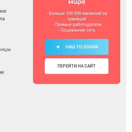
мире
нке
- Больше 100 000 вакансий за
ла
границей
- Прямые работодатели
- Социальная сеть
НАШ TELEGRAM
инцы
ПЕРЕЙТИ НА САЙТ
ие