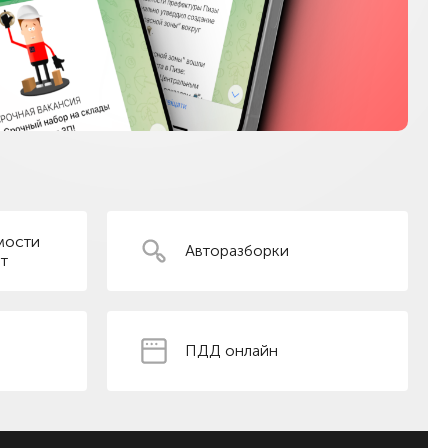
мости
Авторазборки
т
ПДД онлайн