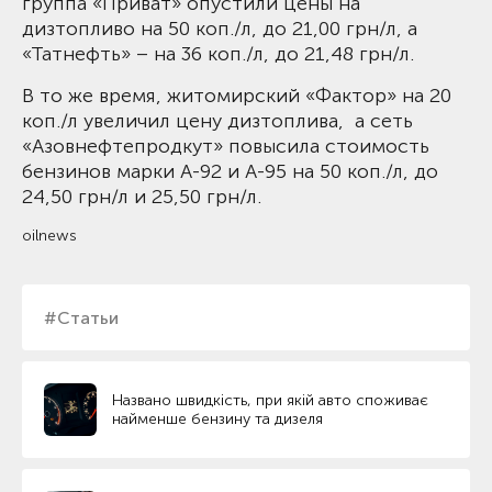
группа «Приват» опустили цены на
дизтопливо на 50 коп./л, до 21,00 грн/л, а
«Татнефть» – на 36 коп./л, до 21,48 грн/л.
В то же время, житомирский «Фактор» на 20
коп./л увеличил цену дизтоплива, а сеть
«Азовнефтепродкут» повысила стоимость
бензинов марки А-92 и А-95 на 50 коп./л, до
24,50 грн/л и 25,50 грн/л.
oilnews
#Статьи
Названо швидкість, при якій авто споживає
найменше бензину та дизеля