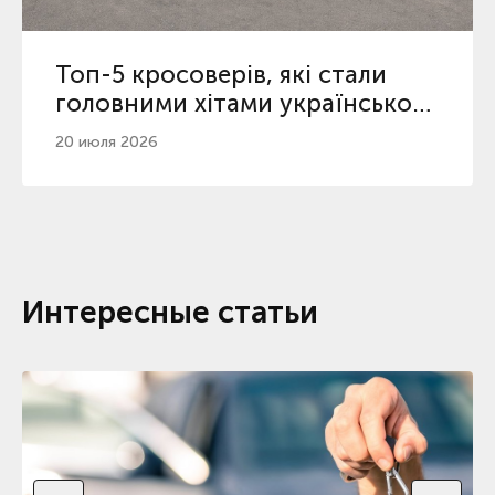
Топ-5 кросоверів, які стали
головними хітами українського
ринку у 2026
20 июля 2026
Интересные статьи