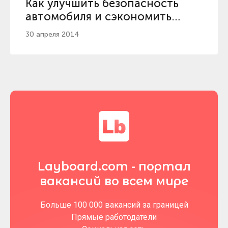
Как улучшить безопасность
автомобиля и сэкономить
деньги?
30 апреля 2014
Layboard.com - портал
вакансий во всем мире
Больше 100 000 вакансий за границей
Прямые работодатели