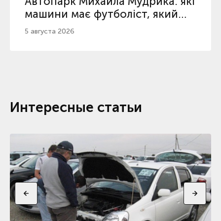
Автопарк Михайла Мудрика: які
машини має футболіст, який
повернувся з дискваліфікації
5 августа 2026
Интересные статьи