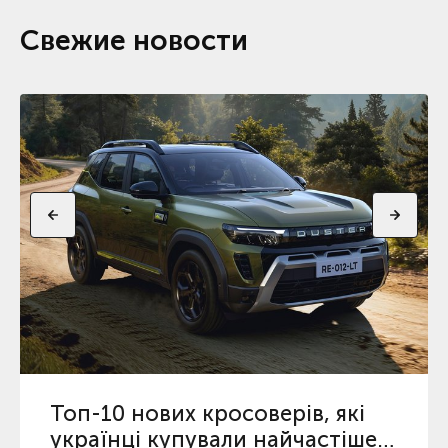
Свежие новости
Топ-10 нових кросоверів, які
українці купували найчастіше з