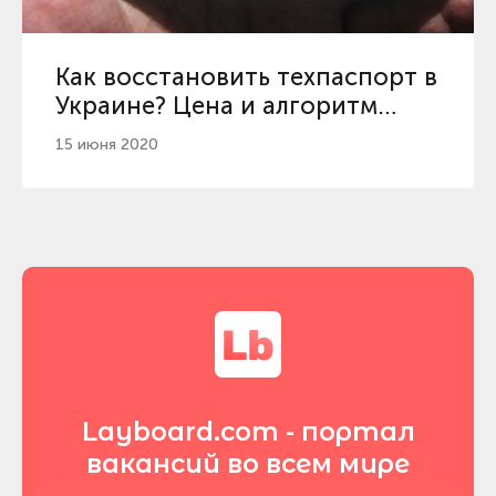
Как восстановить техпаспорт в
Украине? Цена и алгоритм
действий
15 июня 2020
Layboard.com - портал
вакансий во всем мире