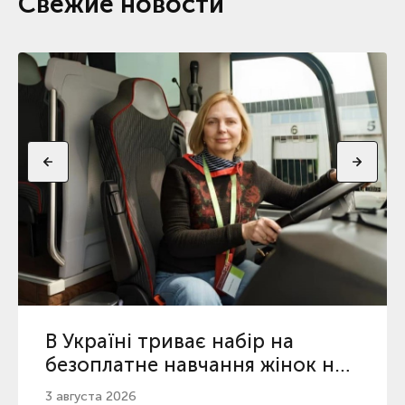
Свежие новости
В Україні триває набір на
безоплатне навчання жінок на
водійок: як податися
3 августа 2026