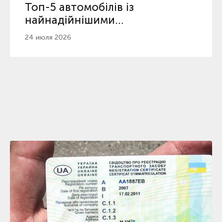
Топ-5 автомобілів із
найнадійнішими
автоматичними коробками
24 июля 2026