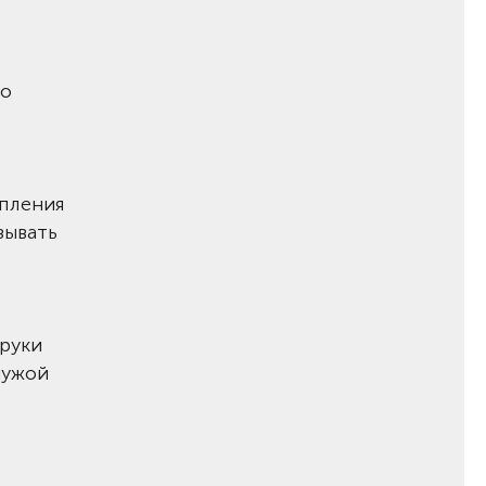
Но
епления
зывать
 руки
чужой