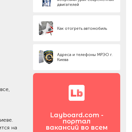
двигателей
Как отогреть автомобиль
Адреса и телефоны МРЭО г.
Киева
все,
Layboard.com -
иеве.
портал
вакансий во всем
ится на