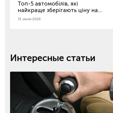
Топ-5 автомобілів, які
найкраще зберігають ціну на
вторинному ринку
31 июля 2026
Интересные статьи