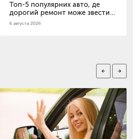
Топ-5 популярних авто, де
дорогий ремонт може звести
нанівець вигідну ціну у 2026
6 августа 2026