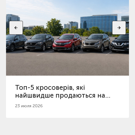
Топ-5 кросоверів, які
найшвидше продаються на
вторинному ринку
23 июля 2026