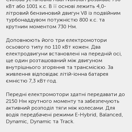
кВт або 1001 к.с. В її основі лежить 4,0-
літровий бензиновий двигун V8 із подвійним
турбонаддувом потужністю 800 к.с. та
крутним моментом 730 Нм.
Доповнюють його три електромотори
осьового типу по 110 кВт кожен. Два
електродвигуни встановлені на передній осі,
ще один розташований між двигуном
внутрішнього згоряння та трансмісією. За
живлення відповідає літій-іонна батарея
ємністю 7,3 кВт·год.
Передні електромотори здатні передавати до
2150 Нм крутного моменту та забезпечують
активний розподіл тяги між колесами. Для
водія передбачені режими E-Hybrid, Balanced,
Dynamic, Dynamic та Track.