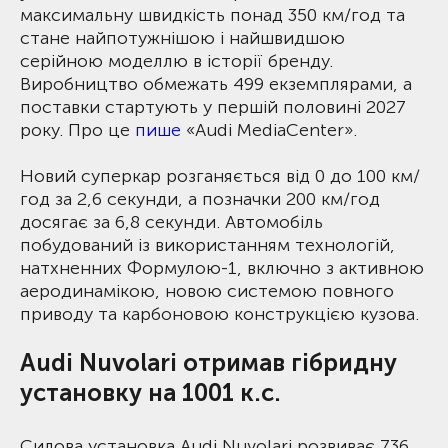
максимальну швидкість понад 350 км/год та
стане найпотужнішою і найшвидшою
серійною моделлю в історії бренду.
Виробництво обмежать 499 екземплярами, а
поставки стартують у першій половині 2027
року. Про це
пише
«Audi MediaCenter».
Новий суперкар розганяється від 0 до 100 км/
год за 2,6 секунди, а позначки 200 км/год
досягає за 6,8 секунди. Автомобіль
побудований із використанням технологій,
натхненних Формулою-1, включно з активною
аеродинамікою, новою системою повного
приводу та карбоновою конструкцією кузова.
Audi Nuvolari отримав гібридну
установку на 1001 к.с.
Силова установка Audi Nuvolari розвиває 736