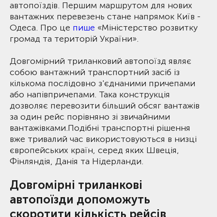
автопоїздів. Першим маршрутом для нових
вантажних перевезень стане напрямок Київ -
Одеса. Про це
пише
«Міністерство розвитку
громад та територій України».
Довгомірний триланковий автопоїзд являє
собою вантажний транспортний засіб із
кількома послідовно з'єднаними причепами
або напівпричепами. Така конструкція
дозволяє перевозити більший обсяг вантажів
за один рейс порівняно зі звичайними
вантажівками.Подібні транспортні рішення
вже тривалий час використовуються в низці
європейських країн, серед яких Швеція,
Фінляндія, Данія та Нідерланди.
Довгомірні триланкові
автопоїзди допоможуть
скоротити кількість рейсів