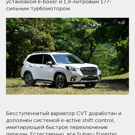
установкой e-boxer и 1,8-литровым 177-
сильным турбомотором.
Бесступенчатый вариатор CVT доработан и
дополнен системой e-active shift control,
имитирующей быстрое переключения
передач. Естественно, все Subaru Forester