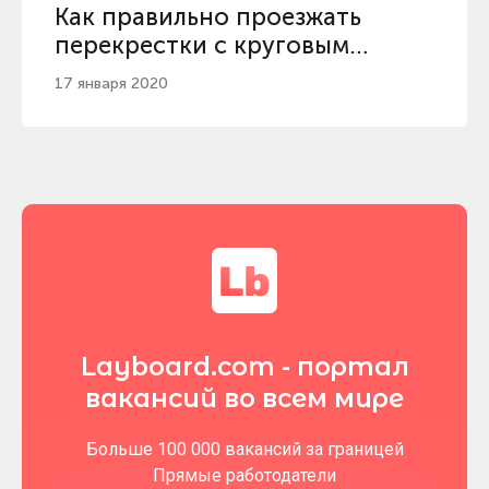
Как правильно проезжать
перекрестки с круговым
движением
17 января 2020
Layboard.com - портал
вакансий во всем мире
Больше 100 000 вакансий за границей
Прямые работодатели