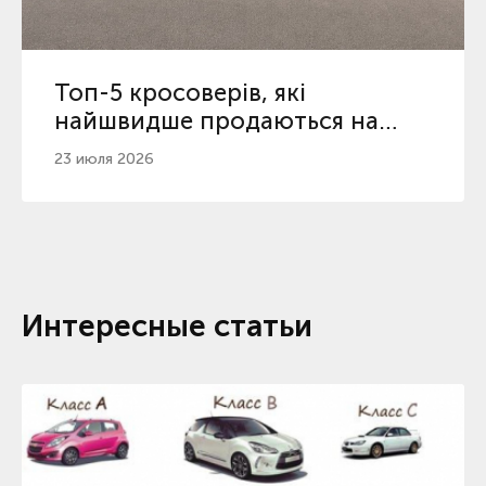
Топ-5 кросоверів, які
найшвидше продаються на
вторинному ринку
23 июля 2026
Интересные статьи