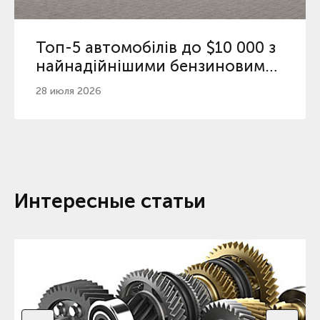
Топ-5 автомобілів до $10 000 з
найнадійнішими бензиновими
двигунами
28 июля 2026
Интересные статьи