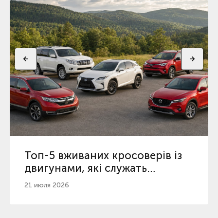
Топ-5 вживаних кросоверів із
двигунами, які служать
найдовше
21 июля 2026