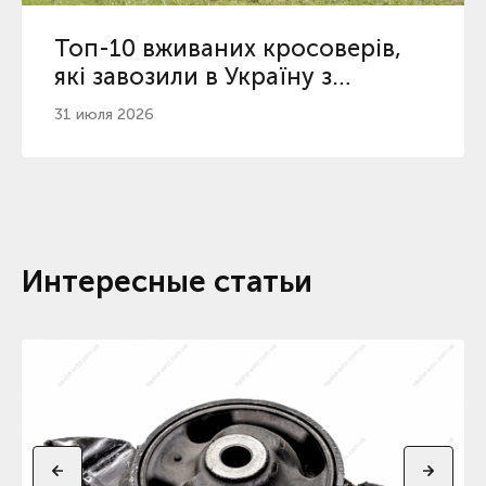
Топ-10 вживаних кросоверів,
які завозили в Україну з
початку 2026
31 июля 2026
Интересные статьи