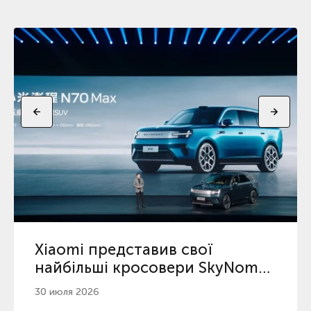
Xiaomi представив свої
найбільші кросовери SkyNomad
з максимальним пробігом
30 июля 2026
серед гібридів