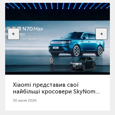
Xiaomi представив свої
найбільші кросовери SkyNomad
з максимальним пробігом
30 июля 2026
серед гібридів