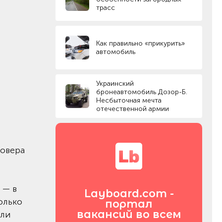
трасс
Как правильно «прикурить»
автомобиль
Украинский
бронеавтомобиль Дозор-Б.
Несбыточная мечта
отечественной армии
совера
 — в
Layboard.com -
олько
портал
вакансий во всем
или