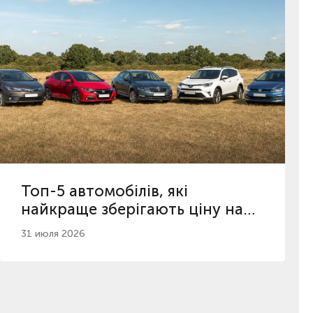
Топ-5 автомобілів, які
найкраще зберігають ціну на
вторинному ринку
31 июля 2026