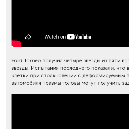
Ford Torneo получил четыре звезды из пяти во
звезды. Испытания последнего показали, что 
клетки при столкновении с деформируемым п
автомобиля травмы головы могут получить за