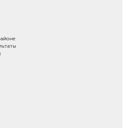
районе
льтаты
х