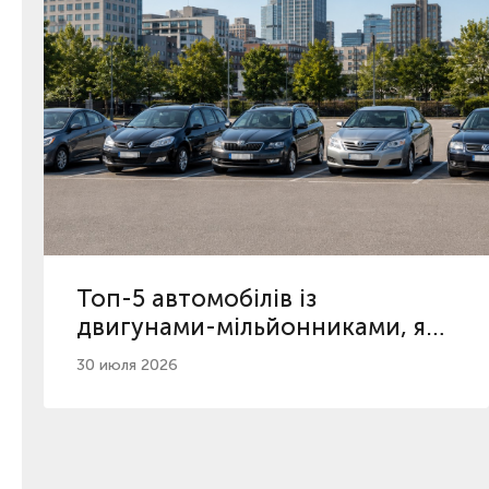
Топ-5 автомобілів із
двигунами-мільйонниками, які
ще є на українському ринку
30 июля 2026