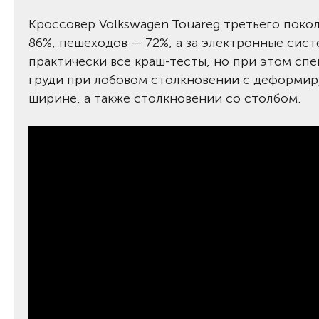
Кроссовер Volkswagen Touareg третьего покол
86%, пешеходов — 72%, а за электронные сис
практически все краш-тесты, но при этом с
груди при лобовом столкновении с деформир
ширине, а также столкновении со столбом.