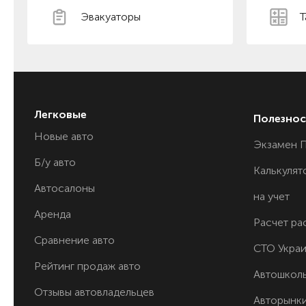
Эвакуаторы
Т
Легковые
Полезнос
Новые авто
Экзамен 
Б/у авто
Калькулят
Автосалоны
на учет
Аренда
Расчет ра
Сравнение авто
СТО Укра
Рейтинг продаж авто
Автошкол
Отзывы автовладельцев
Авторынк