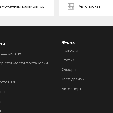
аможенный калькулятор
Автопрокат
Журнал
ти
Новости
ПДД онлайн
Статьи
ор стоимости постановки
Обзоры
Тест-драйвы
сстояний
Автоспорт
ины
ы
и