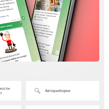
мости
Авторазборки
т