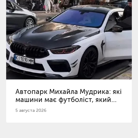
Автопарк Михайла Мудрика: які
машини має футболіст, який
повернувся з дискваліфікації
5 августа 2026