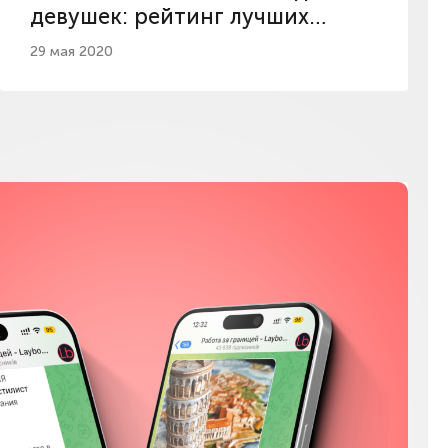
девушек: рейтинг лучших
женских машин
29 мая 2020
Мы в соц сетях
Instagram
Facebook
YouTube