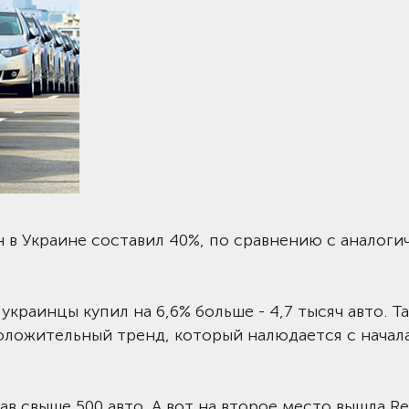
 в Украине составил 40%, по сравнению с аналог
 украинцы купил на 6,6% больше - 4,7 тысяч авто. Т
оложительный тренд, который налюдается с начала
в свыше 500 авто. А вот на второе место вышла Re