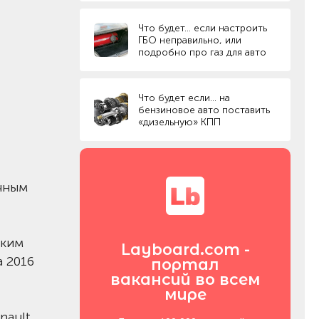
Что будет... если настроить
ГБО неправильно, или
подробно про газ для авто
Что будет если… на
бензиновое авто поставить
«дизельную» КПП
ичным
аким
Layboard.com -
 2016
портал
вакансий во всем
мире
nault,