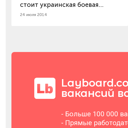
стоит украинская боевая
техника
24 июля 2014
Layboard.c
вакансий в
- Больше 100 000 в
- Прямые работода