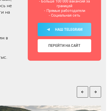
- Больше 100 000 вакансий за
сь не
границей
- Прямые работодатели
ти на
- Социальная сеть
НАШ TELEGRAM
им в
ПЕРЕЙТИ НА САЙТ
тыс.