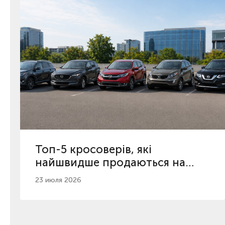
Топ-5 кросоверів, які
найшвидше продаються на
вторинному ринку
23 июля 2026