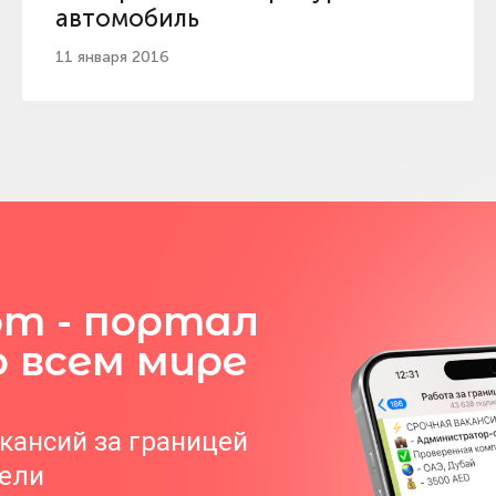
автомобиль
11 января 2016
om - портал
о всем мире
акансий за границей
тели