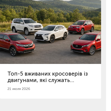
Топ-5 вживаних кросоверів із
двигунами, які служать
найдовше
21 июля 2026