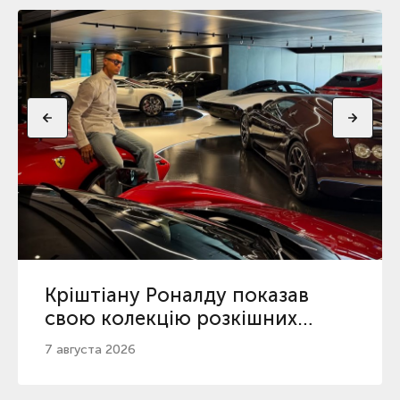
Кріштіану Роналду показав
свою колекцію розкішних
автомобілів
7 августа 2026