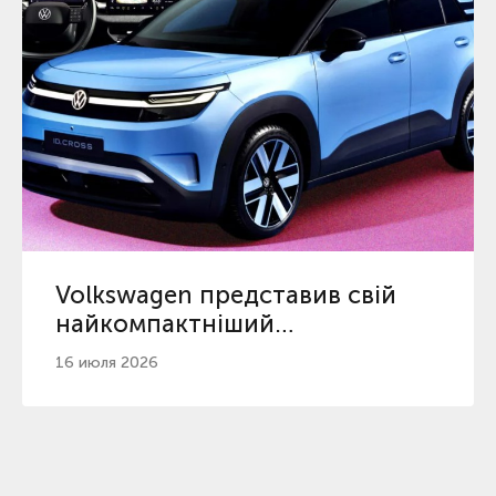
Volkswagen представив свій
найкомпактніший
електрокросовер ID. Cross
16 июля 2026