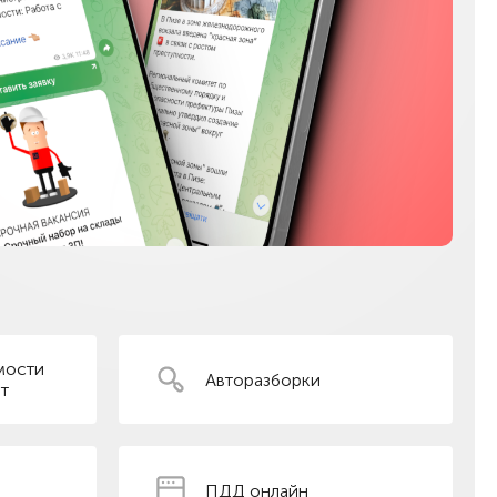
мости
Авторазборки
т
ПДД онлайн