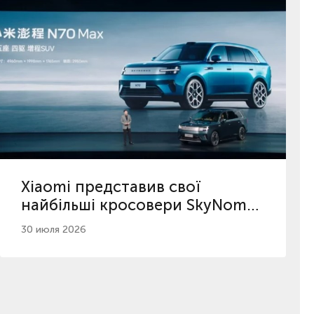
Xiaomi представив свої
найбільші кросовери SkyNomad
з максимальним пробігом
30 июля 2026
серед гібридів