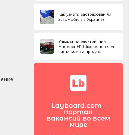
Как узнать, застрахован ли
автомобиль в Украине?
Унікальний електричний
Hummer H1 Шварценеггера
виставили на продаж
жение
Layboard.com -
портал
вакансий во всем
мире