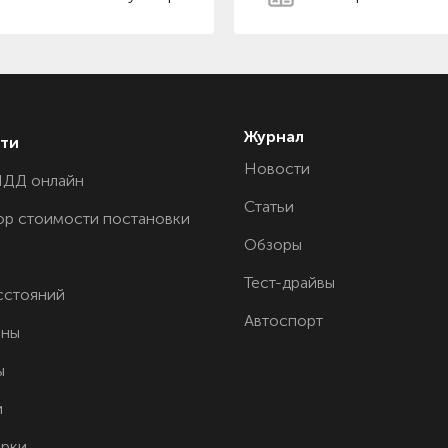
Журнал
ти
Новости
ПДД онлайн
Статьи
ор стоимости постановки
Обзоры
Тест-драйвы
сстояний
Автоспорт
ины
ы
и
орки