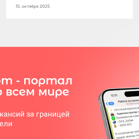
31 октября 2025
om - портал
о всем мире
акансий за границей
тели