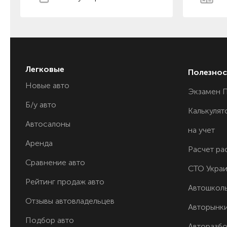
Легковые
Полезнос
Новые авто
Экзамен 
Б/у авто
Калькулят
Автосалоны
на учет
Аренда
Расчет ра
Сравнение авто
СТО Укра
Рейтинг продаж авто
Автошкол
Отзывы автовладельцев
Авторынк
Подбор авто
Авторазб