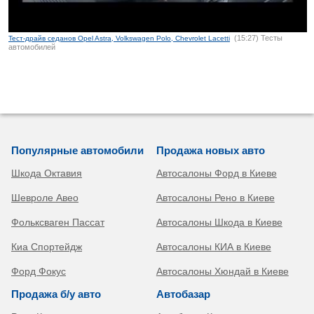
(15:27) Тесты
Тест-драйв седанов Opel Astra, Volkswagen Polo, Chevrolet Lacetti
автомобилей
Популярные автомобили
Продажа новых авто
Шкода Октавия
Автосалоны Форд в Киеве
Шевроле Авео
Автосалоны Рено в Киеве
Фольксваген Пассат
Автосалоны Шкода в Киеве
Киа Спортейдж
Автосалоны КИА в Киеве
Форд Фокус
Автосалоны Хюндай в Киеве
Продажа б/у авто
Автобазар