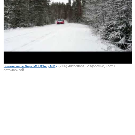
(2:06) Автоспорт, Бездорожье, Тесты
Зимние тесты Чери М11 (Chery M11)
автомобилей