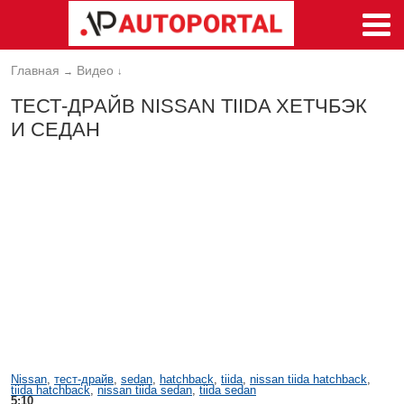
Главная
Видео
→
↓
ТЕСТ-ДРАЙВ NISSAN TIIDA ХЕТЧБЭК
И СЕДАН
Nissan
,
тест-драйв
,
sedan
,
hatchback
,
tiida
,
nissan tiida hatchback
,
tiida hatchback
,
nissan tiida sedan
,
tiida sedan
5:10