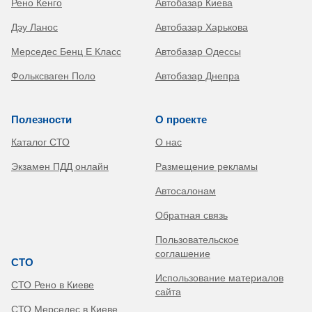
Рено Кенго
Автобазар Киева
Дэу Ланос
Автобазар Харькова
Мерседес Бенц Е Класс
Автобазар Одессы
Фольксваген Поло
Автобазар Днепра
Полезности
О проекте
Каталог СТО
О нас
Экзамен ПДД онлайн
Размещение рекламы
Автосалонам
Обратная связь
Пользовательское
соглашение
СТО
Использование материалов
СТО Рено в Киеве
сайта
СТО Мерседес в Киеве