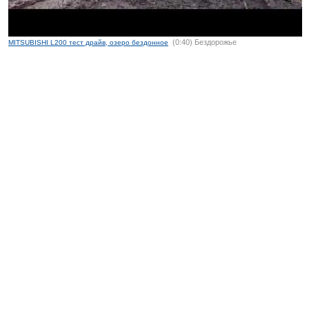
(0:40) Бездорожье
MITSUBISHI L200 тест драйв, озеро бездонное