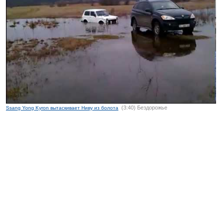
(3:40) Бездорожье
Ssang Yong Kyron вытаскивает Ниву из болота