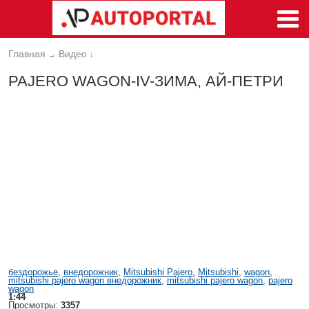
Главная
Видео
→
↓
PAJERO WAGON-IV-ЗИМА, АЙ-ПЕТРИ
бездорожье
,
внедорожник
,
Mitsubishi Pajero
,
Mitsubishi
,
wagon
,
mitsubishi pajero wagon внедорожник
,
mitsubishi pajero wagon
,
pajero
wagon
1:44
Просмотры:
3357