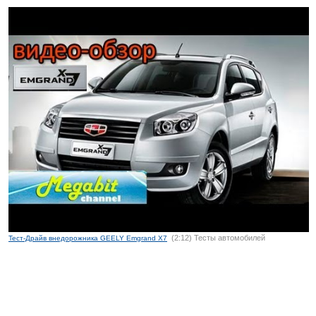
(2:12) Тесты автомобилей
Тест-Драйв внедорожника GEELY Emgrand X7