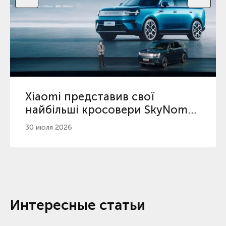
Xiaomi представив свої
найбільші кросовери SkyNomad
з максимальним пробігом
30 июля 2026
серед гібридів
Интересные статьи