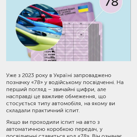
Уже з 2023 року в Україні запроваджено
позначку «78» у водійському посвідченні. На
перший погляд – звичайні цифри, але
насправді це важливе обмеження, що
стосується типу автомобіля, на якому ви
складали практичний іспит.
Якщо ви проходили іспит на авто з
автоматичною коробкою передач, у
посвідченні ставиться код «78». Він означає,