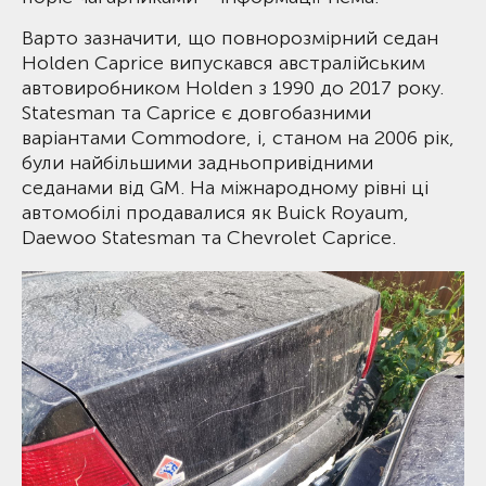
Варто зазначити, що повнорозмірний седан
Holden Caprice випускався австралійським
автовиробником Holden з 1990 до 2017 року.
Statesman та Caprice є довгобазними
варіантами Commodore, і, станом на 2006 рік,
були найбільшими задньопривідними
седанами від GM. На міжнародному рівні ці
автомобілі продавалися як Buick Royaum,
Daewoo Statesman та Chevrolet Caprice.