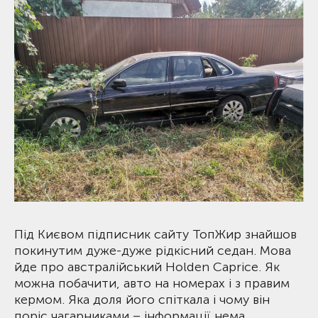
Під Києвом підписник сайту ТопЖир знайшов
покинутим дуже-дуже рідкісний седан. Мова
йде про австралійський Holden Caprice. Як
можна побачити, авто на номерах і з правим
кермом. Яка доля його спіткала і чому він
поріс чагарниками – інформації нема.