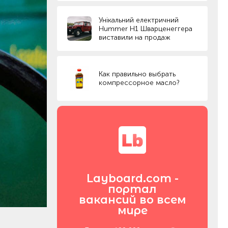
Унікальний електричний
Hummer H1 Шварценеггера
виставили на продаж
Как правильно выбрать
компрессорное масло?
Layboard.com -
портал
вакансий во всем
мире