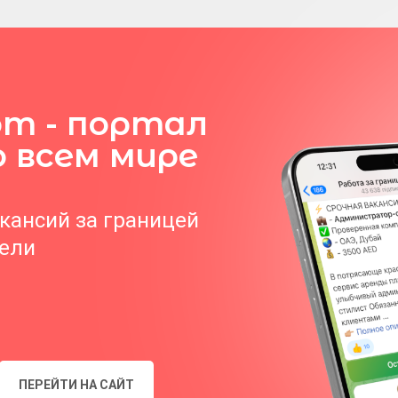
om - портал
о всем мире
акансий за границей
тели
ПЕРЕЙТИ НА САЙТ