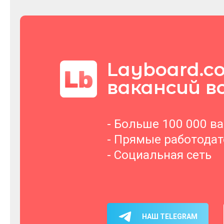
Layboard.c
вакансий в
- Больше 100 000 в
- Прямые работода
- Социальная сеть
НАШ TELEGRAM