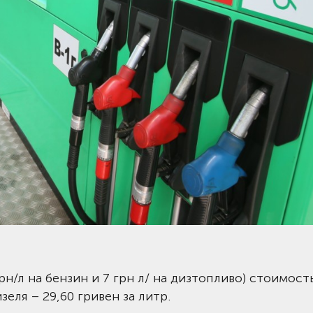
н/л на бензин и 7 грн л/ на дизтопливо) стоимост
зеля – 29,60 гривен за литр.