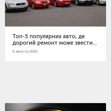
Топ-5 популярних авто, де
дорогий ремонт може звести
нанівець вигідну ціну у 2026
6 августа 2026