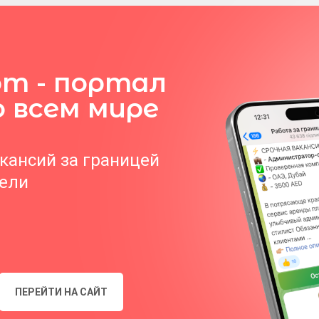
om - портал
о всем мире
акансий за границей
тели
ПЕРЕЙТИ НА САЙТ