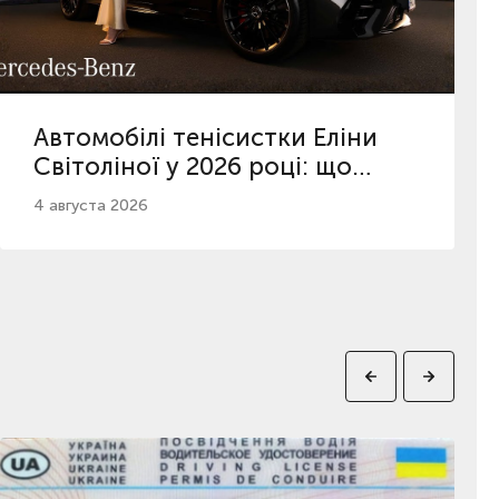
Автомобілі тенісистки Еліни
Світоліної у 2026 році: що
відомо про її вибір
4 августа 2026