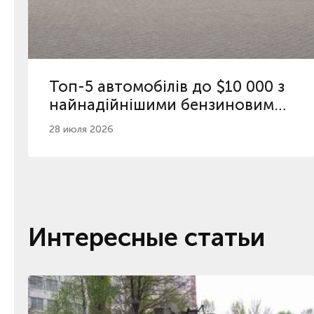
Топ-5 автомобілів до $10 000 з
найнадійнішими бензиновими
двигунами
28 июля 2026
Интересные статьи