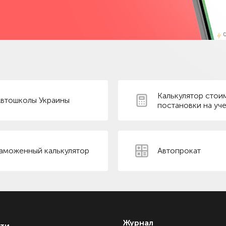
Калькулятор стои
втошколы Украины
постановки на уче
аможенный калькулятор
Автопрокат
Журнал
ти