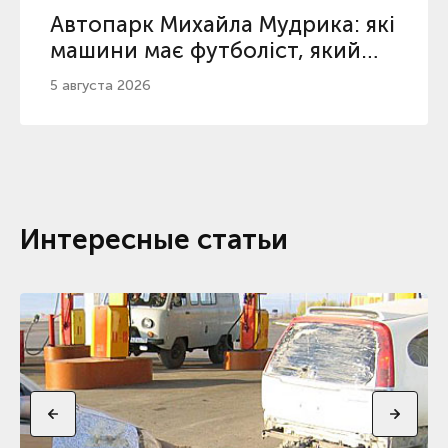
Автопарк Михайла Мудрика: які
машини має футболіст, який
повернувся з дискваліфікації
5 августа 2026
Интересные статьи